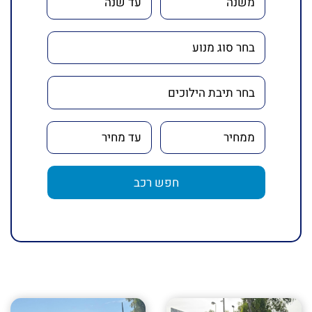
חפש רכב