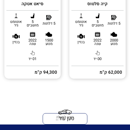
קיה סלטוס
סיאט אטקה
5
אוטומט
5
אוטומט
5 דלתות
5 דלתות
מושבים
גיר
מושבים
גיר
2022
1500
2022
2000
בנזין
בנזין
מנוע
שנה
מנוע
שנה
00 יד
01 יד
62,000 ק”מ
94,300 ק”מ
טען עוד..
חזרה למעלה