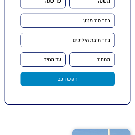
חפש רכב