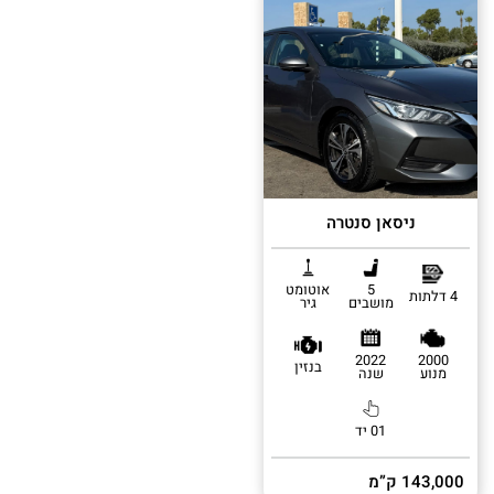
ניסאן סנטרה
5
אוטומט
4 דלתות
מושבים
גיר
2022
2000
בנזין
מנוע
שנה
01 יד
143,000 ק”מ