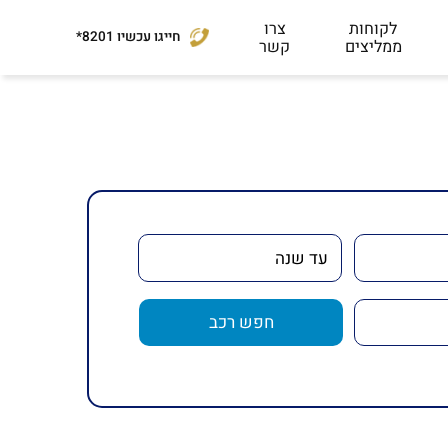
לקוחות
צרו
חייגו עכשיו
*8201
ממליצים
קשר
חפש רכב