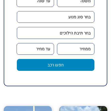
חפש רכב