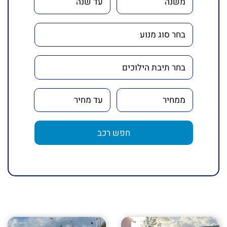
חפש רכב