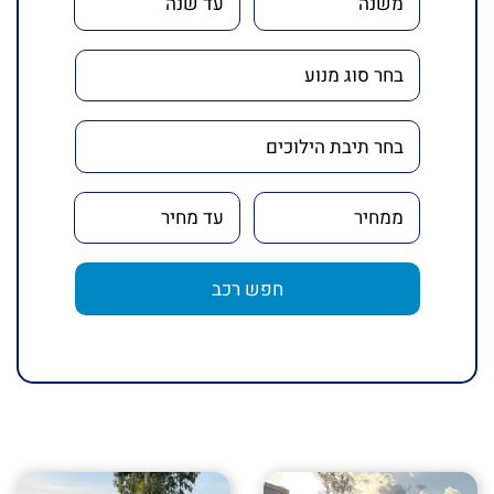
חפש רכב