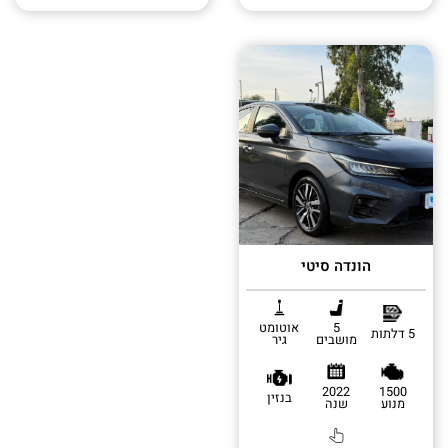
הונדה סיטי
5
אוטומט
5 דלתות
מושבים
גיר
2022
1500
בנזין
מנוע
שנה