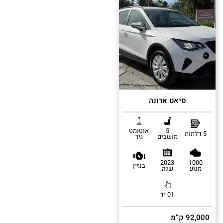
סיאט ארונה
5
אוטומט
5 דלתות
מושבים
גיר
2023
1000
בנזין
מנוע
שנה
01 יד
92,000 ק”מ