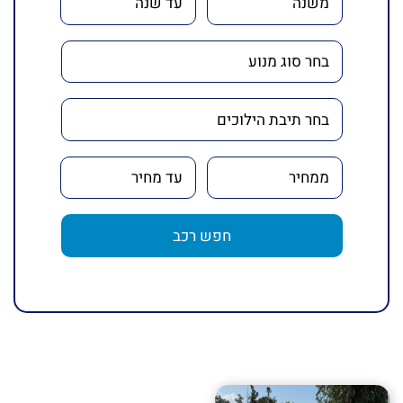
חפש רכב