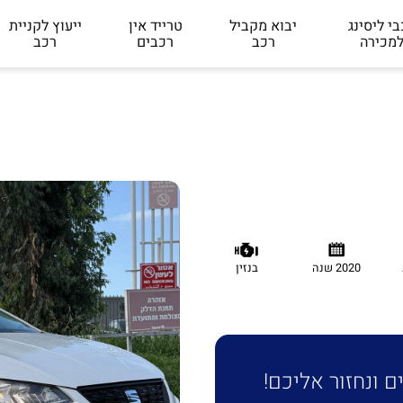
י ליסינג
יבוא מקביל
טרייד אין
ייעוץ לקניית
מכירה
רכב
רכבים
רכב
2020 שנה
בנזין
 ונחזור אליכם!