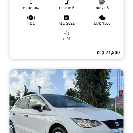
5 דלתות
5 מושבים
אוטומט גיר
1500 מנוע
2022 שנה
בנזין
01 יד
71,500 ק”מ