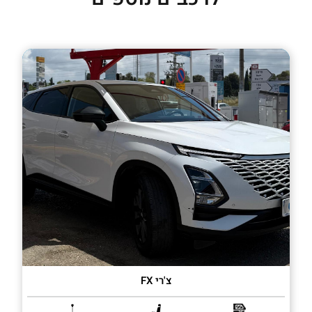
צ'רי FX