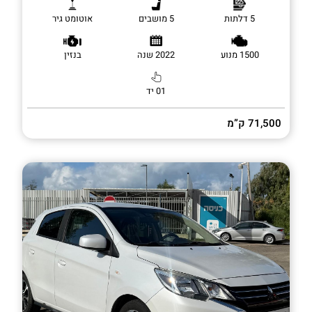
5 דלתות
5 מושבים
אוטומט גיר
1500 מנוע
2022 שנה
בנזין
01 יד
71,500 ק”מ