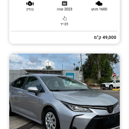
1600 מנוע
2023 שנה
בנזין
01 יד
49,000 ק”מ