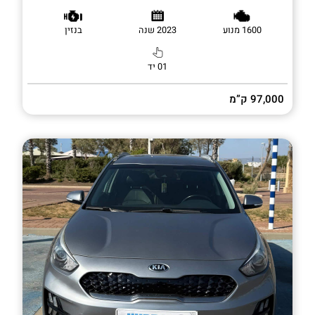
1600 מנוע
2023 שנה
בנזין
01 יד
97,000 ק”מ