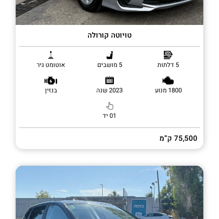
טויוטה קורולה
5 דלתות
5 מושבים
אוטומט גיר
1800 מנוע
2023 שנה
בנזין
01 יד
75,500 ק”מ