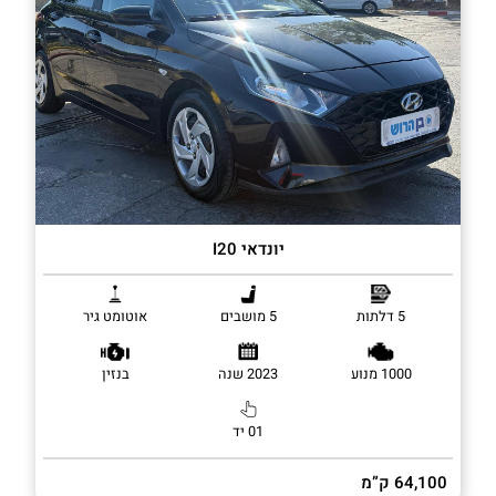
יונדאי I20
5 דלתות
5 מושבים
אוטומט גיר
1000 מנוע
2023 שנה
בנזין
01 יד
64,100 ק”מ