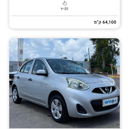
01 יד
64,100 ק”מ