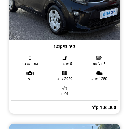
קיה פיקנטו
5 דלתות
5 מושבים
אוטומט גיר
1250 מנוע
2020 שנה
בנזין
01 יד
106,000 ק”מ