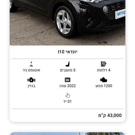
יונדאי I10
4 דלתות
5 מושבים
אוטומט גיר
1200 מנוע
2022 שנה
בנזין
01 יד
43,000 ק”מ