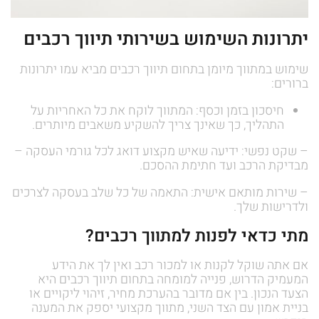
יתרונות השימוש בשירותי תיווך רכבים
שימוש במתווך מיומן בתחום תיווך רכבים מביא עמו יתרונות
ברורים:
חיסכון בזמן וכסף: המתווך לוקח את כל האחריות על
התהליך, כך שאינך צריך להשקיע משאבים מיותרים.
– שקט נפשי: ידיעה שאיש מקצוע דואג לכל גורמי העסקה –
מבדיקת הרכב ועד חתימת ההסכם.
– שירות מותאם אישית: התאמה של כל שלב בעסקה לצרכים
ולדרישות שלך.
מתי כדאי לפנות למתווך רכבים?
אם אתה שוקל לקנות או למכור רכב ואין לך את הידע
המעמיק הדרוש, פנייה למומחה בתחום תיווך רכבים היא
הצעד הנכון. בין אם מדובר בהערכת מחיר, זיהוי ליקויים או
בניית אמון עם הצד השני, מתווך מקצועי יספק את המענה