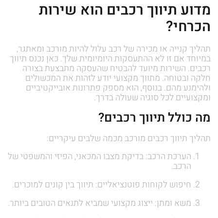
מדוע תיווך רכבים הוא שירות
הכרחי?
תהליך קנייה או מכירה של רכב עלול להיות מורכב ומאתגר,
במיוחד אם זו לא ההתעסקות היומיומית שלך. כאן נכנס תיווך
רכבים. השירות מיועד להבטיח שהעסקה מתבצעת בצורה
חלקה ובטוחה. מתווך מקצועי יודע לזהות את המכשולים
ולהימנע מהם. בנוסף, הוא מספק פתרונות אובייקטיביים
ומקצועיים לכל סוגיה שעולה בדרך.
מה כולל תיווך רכבים?
תהליך תיווך רכבים מורכב מכמה שלבים עיקריים:
הערכת הרכב: בדיקת מצבו המכאני, הפיזי והמשפטי של
הרכב.
חיפוש לקוחות פוטנציאליים: תיווך בין קונים למוכרים.
משא ומתן: ייצוג מקצועי שמביא לתנאים הטובים ביותר.