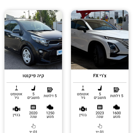
צ'רי FX
קיה פיקנטו
5
אוטומט
5
אוטומט
5 דלתות
5 דלתות
מושבים
גיר
מושבים
גיר
2020
1250
2023
1600
בנזין
בנזין
מנוע
שנה
מנוע
שנה
01 יד
01 יד