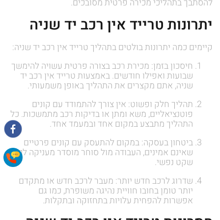
להסתבך בתהליכי מכירה פרטית מסובכים.
יתרונות טרייד אין רכב יד שניה
קיימים כמה יתרונות בולטים בתהליך טרייד אין רכב יד שניה:
חיסכון בזמן: מכירת רכב בצורה פרטית עשויה להימשך
שבועות ואפילו חודשים. באמצעות טרייד אין רכב יד
שניה, אתם מקצרים את התהליך באופן משמעותי.
תהליך חלק ופשוט: אין צורך להתמודד עם קונים
פוטנציאליים, משא ומתן או בדיקות רכב מתמשכות. כל
התהליך מתבצע במקום אחד ובמעמד אחד.
ביטחון בעסקה: במקום להתעסק עם קונים פרטיים
שאינם אמינים, העבודה מול סוחר מוסדר מעניקה לכם
שקט נפשי.
שדרוג לרכב חדש יותר: מעבר לרכב חדש או מתקדם
יותר טומן בחובו חוויית נהיגה משופרת, כמו גם
אפשרות להפחית עלויות בתחזוקה ובתקלות.