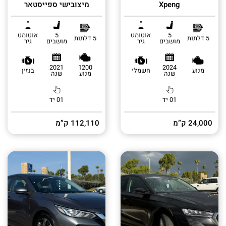
Xpeng
מיצובישי ספייסטאר
5
אוטומט
5
אוטומט
5 דלתות
5 דלתות
מושבים
גיר
מושבים
גיר
2021
1200
2024
מנוע
חשמלי
בנזין
שנה
מנוע
שנה
01 יד
01 יד
24,000 ק”מ
112,110 ק”מ