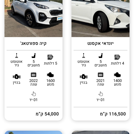
יונדאי אקסנט
קיה ספורטאג'
5
אוטומט
5
אוטומט
4 דלתות
5 דלתות
מושבים
גיר
מושבים
גיר
2022
1600
2021
1400
בנזין
בנזין
מנוע
שנה
מנוע
שנה
01 יד
01 יד
116,500 ק”מ
54,000 ק”מ