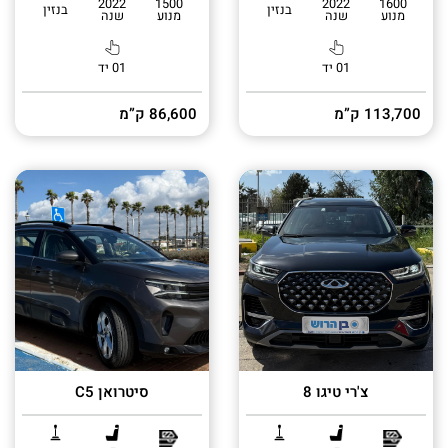
2022
1500
2022
1600
בנזין
בנזין
מנוע
שנה
מנוע
שנה
01 יד
01 יד
113,700 ק”מ
86,600 ק”מ
צ'רי טיגו 8
סיטרואן C5