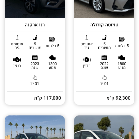
טויוטה קורולה
רנו ארקנה
5
אוטומט
5
אוטומט
5 דלתות
5 דלתות
מושבים
גיר
מושבים
גיר
2023
1300
2022
1800
בנזין
בנזין
מנוע
שנה
מנוע
שנה
01 יד
01 יד
92,300 ק”מ
117,000 ק”מ