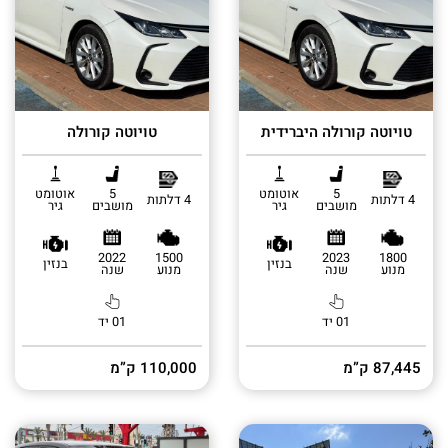
טויוטה קורולה היברידית
טויוטה קורולה
5
אוטומט
5
אוטומט
4 דלתות
4 דלתות
מושבים
גיר
מושבים
גיר
2022
1500
2023
1800
בנזין
בנזין
מנוע
שנה
מנוע
שנה
01 יד
01 יד
87,445 ק”מ
110,000 ק”מ