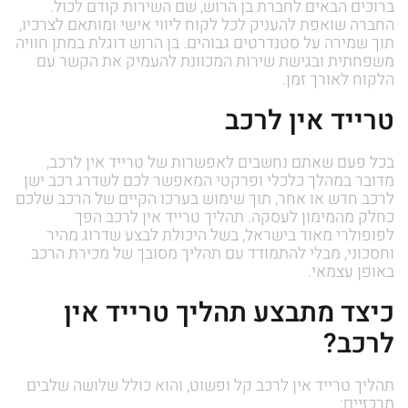
ברוכים הבאים לחברת בן הרוש, שם השירות קודם לכול.
החברה שואפת להעניק לכל לקוח ליווי אישי ומותאם לצרכיו,
תוך שמירה על סטנדרטים גבוהים. בן הרוש דוגלת במתן חוויה
משפחתית ובגישת שירות המכוונת להעמיק את הקשר עם
הלקוח לאורך זמן.
טרייד אין לרכב
בכל פעם שאתם נחשבים לאפשרות של טרייד אין לרכב,
מדובר במהלך כלכלי ופרקטי המאפשר לכם לשדרג רכב ישן
לרכב חדש או אחר, תוך שימוש בערכו הקיים של הרכב שלכם
כחלק מהמימון לעסקה. תהליך טרייד אין לרכב הפך
לפופולרי מאוד בישראל, בשל היכולת לבצע שדרוג מהיר
וחסכוני, מבלי להתמודד עם תהליך מסובך של מכירת הרכב
באופן עצמאי.
כיצד מתבצע תהליך טרייד אין
לרכב?
תהליך טרייד אין לרכב קל ופשוט, והוא כולל שלושה שלבים
מרכזיים: