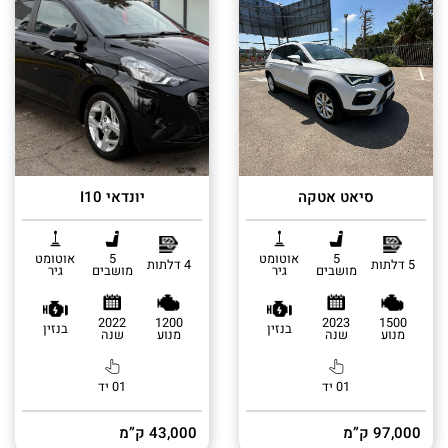
סיאט אטקה
יונדאי I10
5
אוטומט
5
אוטומט
5 דלתות
4 דלתות
מושבים
גיר
מושבים
גיר
2022
1200
2023
1500
בנזין
בנזין
מנוע
שנה
מנוע
שנה
01 יד
01 יד
97,000 ק”מ
43,000 ק”מ