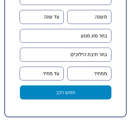
חפש רכב