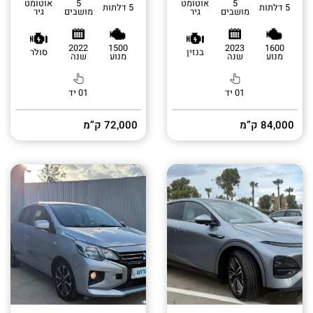
5
אוטומט
5
אוטומט
5 דלתות
5 דלתות
מושבים
גיר
מושבים
גיר
2022
1500
2023
1600
בנזין
סולר
מנוע
שנה
מנוע
שנה
01 יד
01 יד
84,000 ק”מ
72,000 ק”מ